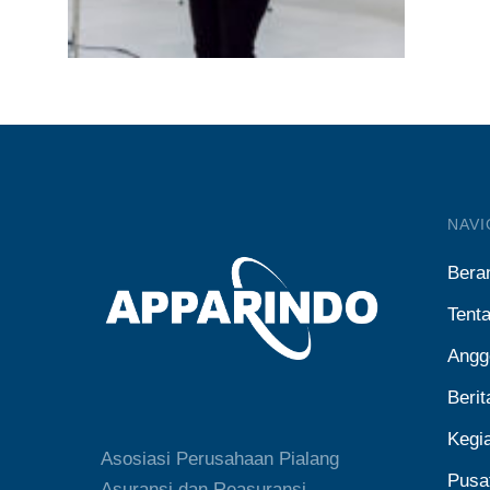
NAVI
Bera
Tent
Angg
Berit
Kegi
Asosiasi Perusahaan Pialang
Pusa
Asuransi dan Reasuransi