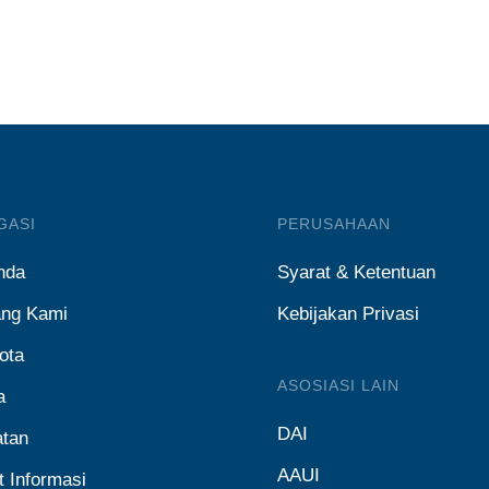
GASI
PERUSAHAAN
nda
Syarat & Ketentuan
ang Kami
Kebijakan Privasi
ota
ASOSIASI LAIN
a
DAI
atan
AAUI
t Informasi