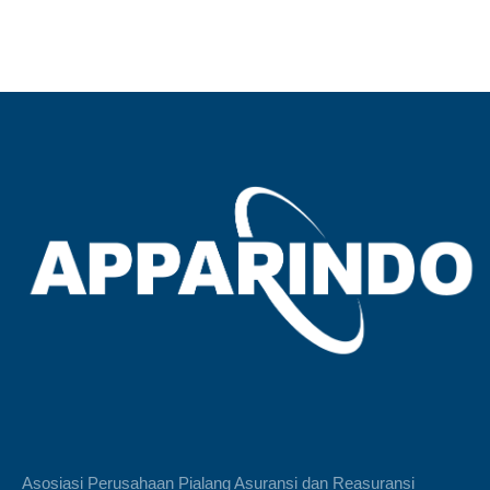
Asosiasi Perusahaan Pialang Asuransi dan Reasuransi