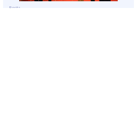
Berita
July 14, 2026
Great Eastern Life Indonesia Gandeng
Pialang Asuransi Perkenalkan Solusi
Perencanaan Kekayaan bagi Segmen
High Net Worth (HNW)
Read More
Selengkapnya